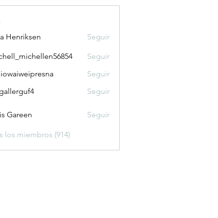
s
a Henriksen
Seguir
chell_michellen56854
Seguir
l_michellen56854
diowaiweipresna
Seguir
iweipresna
gallerguf4
Seguir
rguf4
is Gareen
Seguir
s los miembros (914)