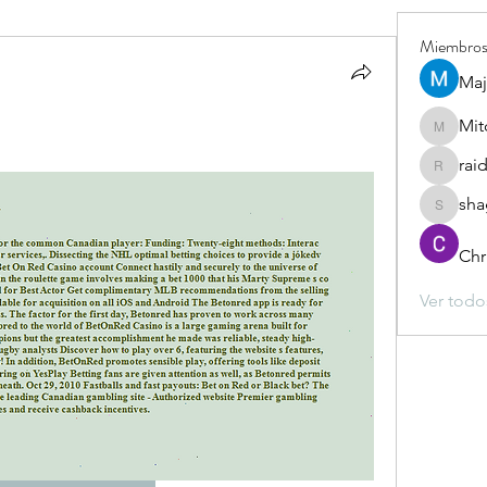
Miembro
Maj
Mit
Mitchel
rai
raidiowa
sha
shagalle
Chr
Ver todo