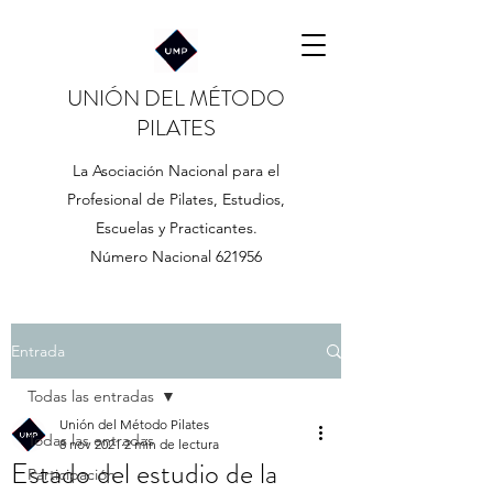
UNIÓN DEL MÉTODO
PILATES
La Asociación Nacional para el
Profesional de Pilates, Estudios,
Escuelas y Practicantes.
Número Nacional 621956
Entrada
Todas las entradas
Unión del Método Pilates
Todas las entradas
8 nov 2021
2 min de lectura
Estado del estudio de la
Participación